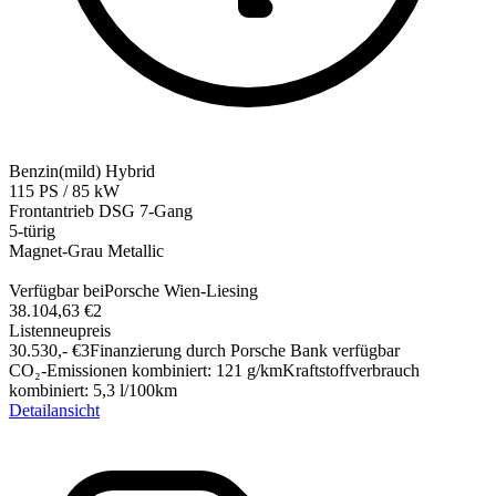
Benzin(mild) Hybrid
115
PS
/
85
kW
Frontantrieb
DSG 7-Gang
5-türig
Magnet-Grau Metallic
Verfügbar bei
Porsche Wien-Liesing
38.104,63 €
2
Listenneupreis
30.530,-‍ €
3
Finanzierung durch Porsche Bank verfügbar
CO₂-Emissionen kombiniert
:
121
g/km
Kraftstoffverbrauch
kombiniert
:
5,3
l/100km
Detailansicht