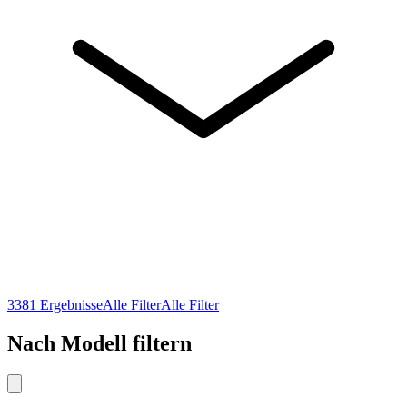
3381 Ergebnisse
3381 Ergebnisse
Alle Filter
Alle Filter
Alle Filter
Alle Filter
Nach Modell filtern