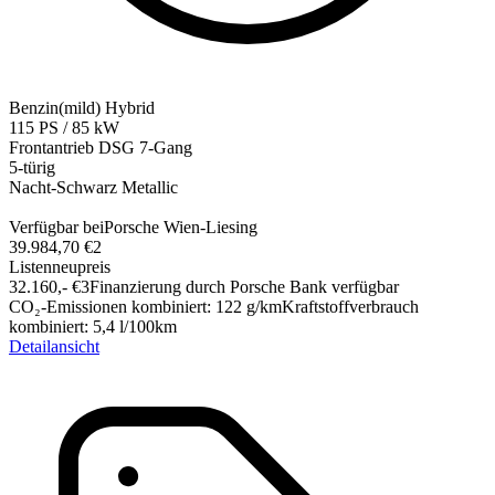
Benzin(mild) Hybrid
115
PS
/
85
kW
Frontantrieb
DSG 7-Gang
5-türig
Nacht-Schwarz Metallic
Verfügbar bei
Porsche Wien-Liesing
39.984,70 €
2
Listenneupreis
32.160,-‍ €
3
Finanzierung durch Porsche Bank verfügbar
CO₂-Emissionen kombiniert
:
122
g/km
Kraftstoffverbrauch
kombiniert
:
5,4
l/100km
Detailansicht