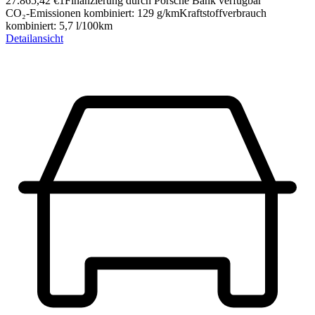
27.865,42 €
1
Finanzierung durch Porsche Bank verfügbar
CO₂-Emissionen kombiniert
:
129
g/km
Kraftstoffverbrauch
kombiniert
:
5,7
l/100km
Detailansicht